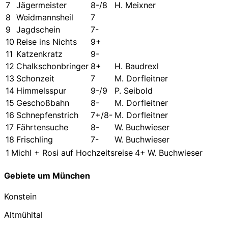
7
Jägermeister
8-/8
H. Meixner
8
Weidmannsheil
7
9
Jagdschein
7-
10
Reise ins Nichts
9+
11
Katzenkratz
9-
12
Chalkschonbringer
8+
H. Baudrexl
13
Schonzeit
7
M. Dorfleitner
14
Himmelsspur
9-/9
P. Seibold
15
Geschoßbahn
8-
M. Dorfleitner
16
Schnepfenstrich
7+/8-
M. Dorfleitner
17
Fährtensuche
8-
W. Buchwieser
18
Frischling
7-
W. Buchwieser
1
Michl + Rosi auf Hochzeitsreise
4+
W. Buchwieser
Gebiete um München
Konstein
Altmühltal