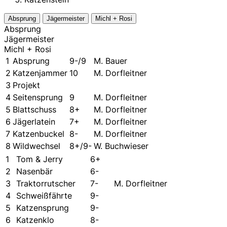
Absprung
Jägermeister
Michl + Rosi
Absprung
Jägermeister
Michl + Rosi
1
Absprung
9-/9
M. Bauer
2
Katzenjammer
10
M. Dorfleitner
3
Projekt
4
Seitensprung
9
M. Dorfleitner
5
Blattschuss
8+
M. Dorfleitner
6
Jägerlatein
7+
M. Dorfleitner
7
Katzenbuckel
8-
M. Dorfleitner
8
Wildwechsel
8+/9-
W. Buchwieser
1
Tom & Jerry
6+
2
Nasenbär
6-
3
Traktorrutscher
7-
M. Dorfleitner
4
Schweißfährte
9-
5
Katzensprung
9-
6
Katzenklo
8-