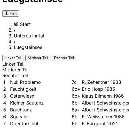
Fels
Start
/
Unteres Inntal
/
Luegsteinsee
Linker Teil
Mittlerer Teil
Rechter Teil
Linker Teil
Mittlerer Teil
Rechter Teil
1
Null Problemo
7c
R. Zehentner 1988
2
Feuchtigkeit
6c+
Eric Hosp 1985
3
Osterwiesn
6c+
Klaus Ellmann 1986
4
Kleiner Sautanz
6b+
Albert Schweinsteige
5
Bruchtanz
6a+
Albert Schweinsteige
6
Squealer
6b
E. Weißsteiner 1986
7
Directors cut
6b+
F. Burggraf 2021