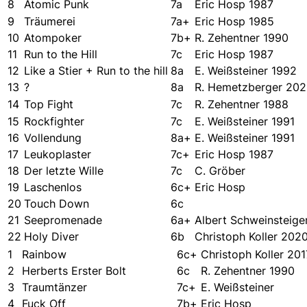
8
Atomic Punk
7a
Eric Hosp 1987
9
Träumerei
7a+
Eric Hosp 1985
10
Atompoker
7b+
R. Zehentner 1990
11
Run to the Hill
7c
Eric Hosp 1987
12
Like a Stier + Run to the hill
8a
E. Weißsteiner 1992
13
?
8a
R. Hemetzberger 202
14
Top Fight
7c
R. Zehentner 1988
15
Rockfighter
7c
E. Weißsteiner 1991
16
Vollendung
8a+
E. Weißsteiner 1991
17
Leukoplaster
7c+
Eric Hosp 1987
18
Der letzte Wille
7c
C. Gröber
19
Laschenlos
6c+
Eric Hosp
20
Touch Down
6c
21
Seepromenade
6a+
Albert Schweinsteige
22
Holy Diver
6b
Christoph Koller 202
1
Rainbow
6c+
Christoph Koller 201
2
Herberts Erster Bolt
6c
R. Zehentner 1990
3
Traumtänzer
7c+
E. Weißsteiner
4
Fuck Off
7b+
Eric Hosp