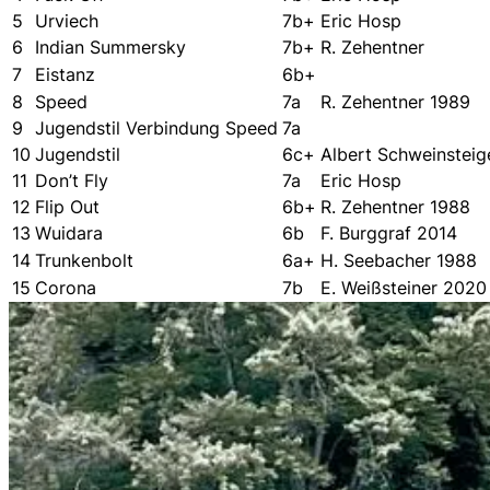
5
Urviech
7b+
Eric Hosp
6
Indian Summersky
7b+
R. Zehentner
7
Eistanz
6b+
8
Speed
7a
R. Zehentner 1989
9
Jugendstil Verbindung Speed
7a
10
Jugendstil
6c+
Albert Schweinsteig
11
Don’t Fly
7a
Eric Hosp
12
Flip Out
6b+
R. Zehentner 1988
13
Wuidara
6b
F. Burggraf 2014
14
Trunkenbolt
6a+
H. Seebacher 1988
15
Corona
7b
E. Weißsteiner 2020