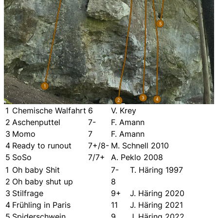
5
1
3
4
2
1
Chemische Walfahrt
6
V. Krey
2
Aschenputtel
7-
F. Amann
3
Momo
7
F. Amann
4
Ready to runout
7+/8-
M. Schnell 2010
5
SoSo
7/7+
A. Peklo 2008
1
Oh baby Shit
7-
T. Häring 1997
2
Oh baby shut up
8
3
Stilfrage
9+
J. Häring 2020
4
Frühling in Paris
11
J. Häring 2021
5
Spiderschwein
9
J. Häring 2022