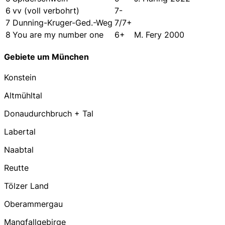
6
vv (voll verbohrt)
7-
7
Dunning-Kruger-Ged.-Weg
7/7+
8
You are my number one
6+
M. Fery 2000
Gebiete um München
Konstein
Altmühltal
Donaudurchbruch + Tal
Labertal
Naabtal
Reutte
Tölzer Land
Oberammergau
Mangfallgebirge