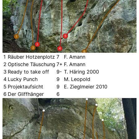
5
1
3
2
4
6
1
Räuber Hotzenplotz
7
F. Amann
2
Optische Täuschung
7+
F. Amann
3
Ready to take off
9-
T. Häring 2000
4
Lucky Punch
9
M. Leopold
5
Projektaufsicht
9
E. Zieglmeier 2010
6
Der Gliffhänger
6