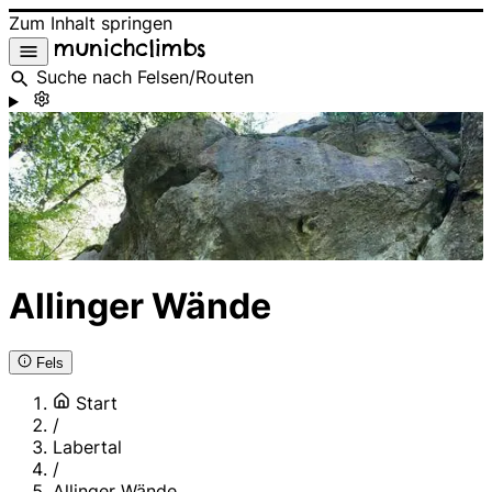
Zum Inhalt springen
munichclimbs
Suche nach Felsen/Routen
Allinger Wände
Fels
Start
/
Labertal
/
Allinger Wände