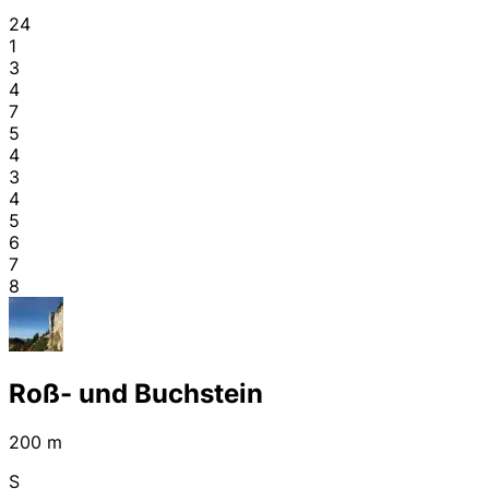
24
1
3
4
7
5
4
3
4
5
6
7
8
Roß- und Buchstein
200 m
S