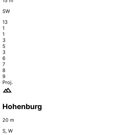
15 m
SW
13
1
1
3
5
3
6
7
8
9
Proj.
Hohenburg
20 m
S, W