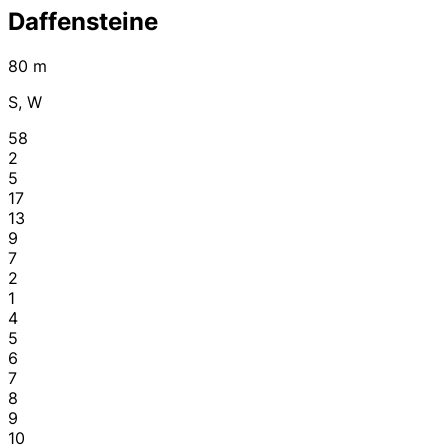
Daffensteine
80 m
S, W
58
2
5
17
13
9
7
2
1
4
5
6
7
8
9
10