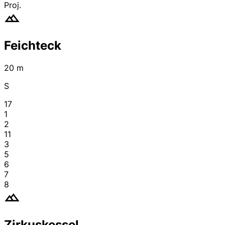
Proj.
Feichteck
20 m
S
17
1
2
11
3
5
6
7
8
Zirkuskessel