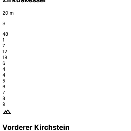
20 m
S
48
1
7
12
18
6
4
4
5
6
7
8
9
Vorderer Kirchstein