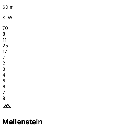
60 m
S, W
70
8
11
25
17
7
2
3
4
5
6
7
8
Meilenstein