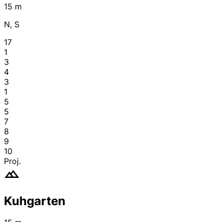
15 m
N, S
17
1
3
4
3
1
5
5
7
8
9
10
Proj.
Kuhgarten