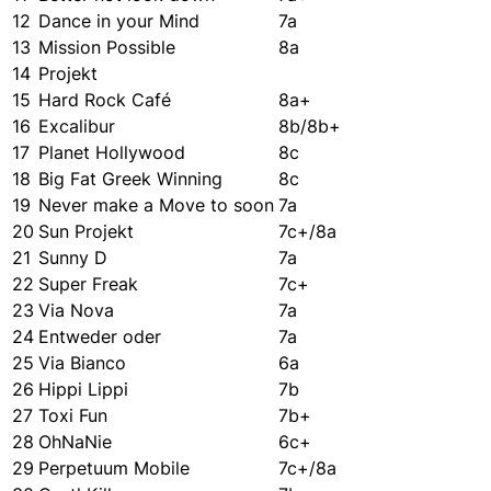
12
Dance in your Mind
7a
13
Mission Possible
8a
14
Projekt
15
Hard Rock Café
8a+
16
Excalibur
8b/8b+
17
Planet Hollywood
8c
18
Big Fat Greek Winning
8c
19
Never make a Move to soon
7a
20
Sun Projekt
7c+/8a
21
Sunny D
7a
22
Super Freak
7c+
23
Via Nova
7a
24
Entweder oder
7a
25
Via Bianco
6a
26
Hippi Lippi
7b
27
Toxi Fun
7b+
28
OhNaNie
6c+
29
Perpetuum Mobile
7c+/8a