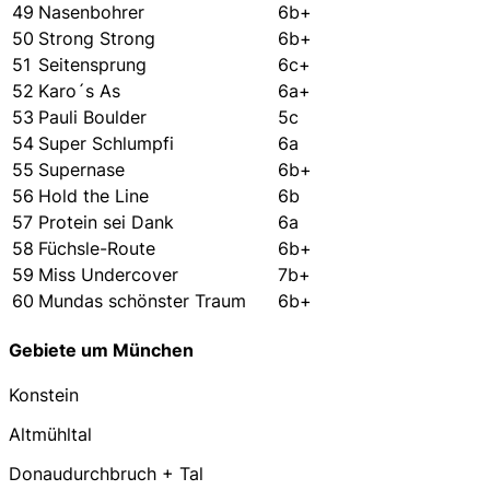
49
Nasenbohrer
6b+
50
Strong Strong
6b+
51
Seitensprung
6c+
52
Karo´s As
6a+
53
Pauli Boulder
5c
54
Super Schlumpfi
6a
55
Supernase
6b+
56
Hold the Line
6b
57
Protein sei Dank
6a
58
Füchsle-Route
6b+
59
Miss Undercover
7b+
60
Mundas schönster Traum
6b+
Gebiete um München
Konstein
Altmühltal
Donaudurchbruch + Tal