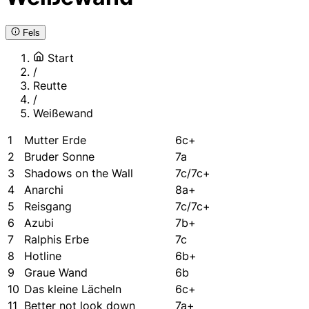
Fels
Start
/
Reutte
/
Weißewand
1
Mutter Erde
6c+
2
Bruder Sonne
7a
3
Shadows on the Wall
7c/7c+
4
Anarchi
8a+
5
Reisgang
7c/7c+
6
Azubi
7b+
7
Ralphis Erbe
7c
8
Hotline
6b+
9
Graue Wand
6b
10
Das kleine Lächeln
6c+
11
Better not look down
7a+