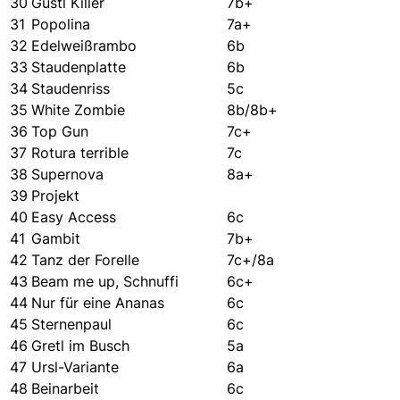
30
Gustl Killer
7b+
31
Popolina
7a+
32
Edelweißrambo
6b
33
Staudenplatte
6b
34
Staudenriss
5c
35
White Zombie
8b/8b+
36
Top Gun
7c+
37
Rotura terrible
7c
38
Supernova
8a+
39
Projekt
40
Easy Access
6c
41
Gambit
7b+
42
Tanz der Forelle
7c+/8a
43
Beam me up, Schnuffi
6c+
44
Nur für eine Ananas
6c
45
Sternenpaul
6c
46
Gretl im Busch
5a
47
Ursl-Variante
6a
48
Beinarbeit
6c