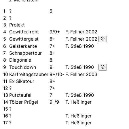
1
?
5
2
?
3
Projekt
4
Gewitterfront
9/9+
F. Fellner 2002
5
Gewittergeist
8+
F. Fellner 2002
6
Geisterkante
7+
T. Stieß 1990
7
Schnappertour
8+
8
Diagonale
8
9
Touch down
9-
T. Stieß 1990
10
Karfreitagszauber
9+/10-
F. Fellner 2003
11
Ex Sikatour
8+
12
?
7+
13
Putzteufel
7
T. Stieß 1990
14
Tölzer Prügel
9-/9
T. Heßlinger
15
?
16
?
T. Heßlinger
17
?
T. Heßlinger