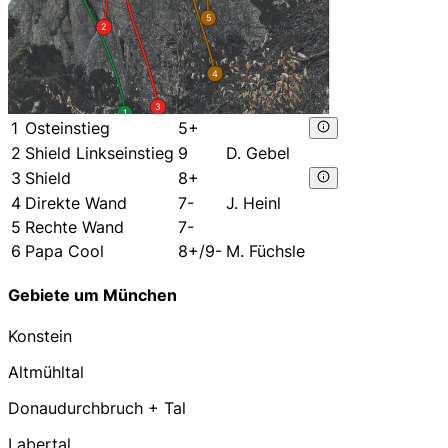
5
2
4
3
1
1
Osteinstieg
5+
2
Shield Linkseinstieg
9
D. Gebel
3
Shield
8+
4
Direkte Wand
7-
J. Heinl
5
Rechte Wand
7-
6
Papa Cool
8+/9-
M. Füchsle
Gebiete um München
Konstein
Altmühltal
Donaudurchbruch + Tal
Labertal