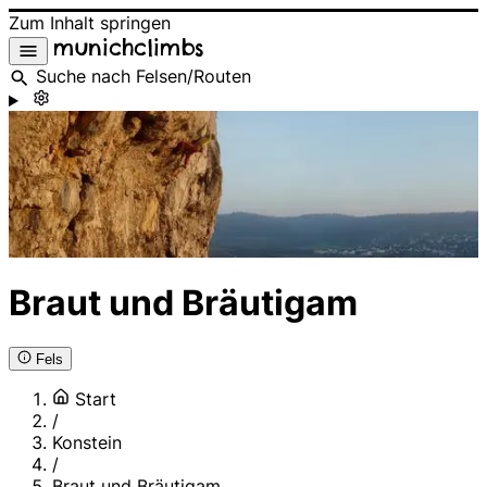
Zum Inhalt springen
munichclimbs
Suche nach Felsen/Routen
Braut und Bräutigam
Fels
Start
/
Konstein
/
Braut und Bräutigam