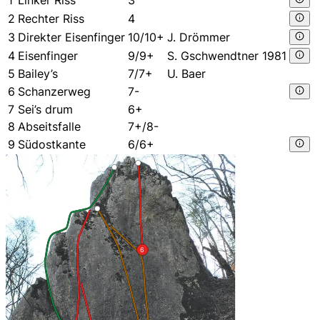
2
Rechter Riss
4
3
Direkter Eisenfinger
10/10+
J. Drömmer
4
Eisenfinger
9/9+
S. Gschwendtner 1981
5
Bailey’s
7/7+
U. Baer
6
Schanzerweg
7-
7
Sei’s drum
6+
8
Abseitsfalle
7+/8-
9
Südostkante
6/6+
6