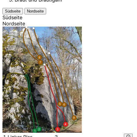
Südseite
Nordseite
Südseite
Nordseite
8
7
5
6
9
4
2
3
1
1
Linker Riss
3