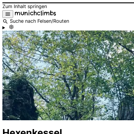
Zum Inhalt springen
munichclimbs
Suche nach Felsen/Routen
Hexenkessel