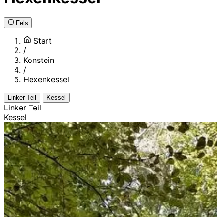
Fels
Start
/
Konstein
/
Hexenkessel
Linker Teil
Kessel
Linker Teil
Kessel