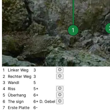
1
1
Linker Weg
3
2
Rechter Weg
3
3
Wandl
5
4
Riss
5+
5
Überhang
6+
6
The sign
6+
D. Gebel
7
Erste Platte
6-