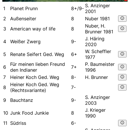
S. Anzinger
1
Planet Prunn
8+/9-
2001
2
Außenseiter
8
Nuber 1981
Nuber, H.
3
American way of life
8
Brunner 1981
J. Häring
4
Weißer Zwerg
9-
2020
W. Scheffler
5
Renate Seifert Ged. Weg
6+
1977
Für meinen lieben Freund
P. Baumeister
6
7+
den Indianer
1996
7
Heiner Koch Ged. Weg
8-
H. Brunner
Heiner Koch Ged. Weg
8
7-
(Rechtsvariante)
S. Anzinger
9
Bauchtanz
9-
2003
J. Krieger
10
Junk Food Junkie
8
1990
11
Südriss
6-