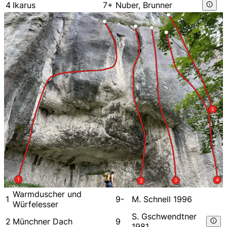
4
Ikarus
7+
Nuber, Brunner
5
1
4
3
2
Warmduscher und
1
9-
M. Schnell 1996
Würfelesser
S. Gschwendtner
2
Münchner Dach
9
1981