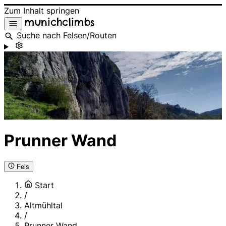
Zum Inhalt springen
munichclimbs
Suche nach Felsen/Routen
Prunner Wand
Fels
Start
/
Altmühltal
/
Prunner Wand