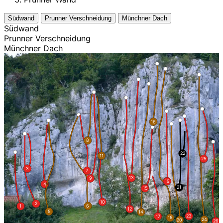
Südwand
Prunner Verschneidung
Münchner Dach
Südwand
Prunner Verschneidung
Münchner Dach
16
8
22
11
25
3
7
13
9
19
4
21
15
10
2
6
1
12
5
14
23
17
18
24
20
26