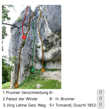
2
3
4
1
1
Prunner Verschneidung
6-
2
Palast der Winde
8-
H. Brunner
3
Jörg Lehne Ged. Weg
5+
Tomandl, Duschl 1952