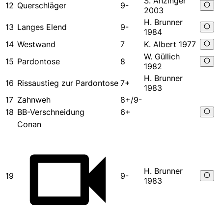
S. Anzinger
12
Querschläger
9-
2003
H. Brunner
13
Langes Elend
9-
1984
14
Westwand
7
K. Albert 1977
W. Güllich
15
Pardontose
8
1982
H. Brunner
16
Rissaustieg zur Pardontose
7+
1983
17
Zahnweh
8+/9-
18
BB-Verschneidung
6+
Conan
H. Brunner
19
9-
1983